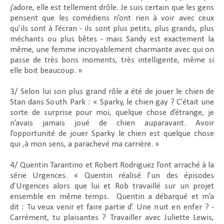
j’adore, elle est tellement drôle. Je suis certain que les gens
pensent que les comédiens n’ont rien à voir avec ceux
qu’ils sont à l’écran - ils sont plus petits, plus grands, plus
méchants ou plus bêtes - mais Sandy est exactement la
même, une femme incroyablement charmante avec qui on
passe de très bons moments, très intelligente, même si
elle boit beaucoup. »
3/ Selon lui son plus grand rôle a été de jouer le chien de
Stan dans
South Park
: « Sparky, le chien gay ? C’était une
sorte de surprise pour moi, quelque chose d’étrange, je
n’avais jamais joué de chien auparavant. Avoir
l’opportunité de jouer Sparky le chien est quelque chose
qui ,à mon sens, a parachevé ma carrière. »
4/ Quentin Tarantino et Robert Rodriguez l’ont arraché à la
série Urgences. « Quentin réalisé l’un des épisodes
d’Urgences alors que lui et Rob travaillé sur un projet
ensemble en même temps.
Quentin a débarqué et m’a
dit : Tu veux venir et faire partie d’
Une nuit en enfer
? -
Carrément, tu plaisantes ? Travailler avec Juliette Lewis,