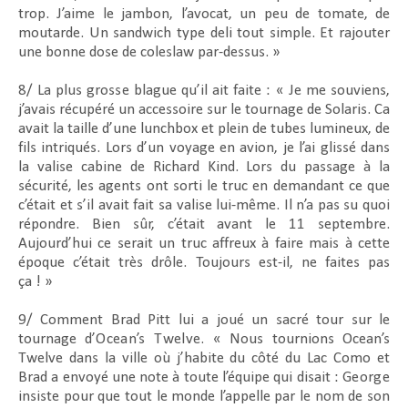
trop. J’aime le jambon, l’avocat, un peu de tomate, de
moutarde. Un sandwich type deli tout simple. Et rajouter
une bonne dose de coleslaw par-dessus. »
8/ La plus grosse blague qu’il ait faite : « Je me souviens,
j’avais récupéré un accessoire sur le tournage de Solaris. Ca
avait la taille d’une lunchbox et plein de tubes lumineux, de
fils intriqués. Lors d’un voyage en avion, je l’ai glissé dans
la valise cabine de Richard Kind. Lors du passage à la
sécurité, les agents ont sorti le truc en demandant ce que
c’était et s’il avait fait sa valise lui-même. Il n’a pas su quoi
répondre. Bien sûr, c’était avant le 11 septembre.
Aujourd’hui ce serait un truc affreux à faire mais à cette
époque c’était très drôle. Toujours est-il, ne faites pas
ça ! »
9/ Comment Brad Pitt lui a joué un sacré tour sur le
tournage d’
Ocean’s Twelve
. « Nous tournions Ocean’s
Twelve dans la ville où j’habite du côté du Lac Como et
Brad a envoyé une note à toute l’équipe qui disait :
George
insiste pour que tout le monde l’appelle par le nom de son