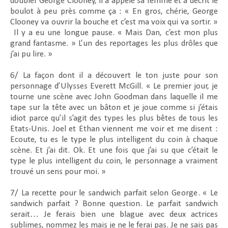
doubler George Clooney, il a appelé sa femme et a décrit le
boulot à peu près comme ça : « En gros, chérie, George
Clooney va ouvrir la bouche et c’est ma voix qui va sortir. »
Il y a eu une longue pause. « Mais Dan, c’est mon plus
grand fantasme. » L’un des reportages les plus drôles que
j’ai pu lire. »
6/ La façon dont il a découvert le ton juste pour son
personnage d’Ulysses Everett McGill. « Le premier jour, je
tourne une scène avec John Goodman dans laquelle il me
tape sur la tête avec un bâton et je joue comme si j’étais
idiot parce qu’il s’agit des types les plus bêtes de tous les
Etats-Unis. Joel et Ethan viennent me voir et me disent :
Ecoute, tu es le type le plus intelligent du coin à chaque
scène. Et j’ai dit. Ok. Et une fois que j’ai su que c’était le
type le plus intelligent du coin, le personnage a vraiment
trouvé un sens pour moi. »
7/ La recette pour le sandwich parfait selon
George
. « Le
sandwich parfait ? Bonne question. Le parfait sandwich
serait… Je ferais bien une blague avec deux actrices
sublimes, nommez les mais je ne le ferai pas. Je ne sais pas