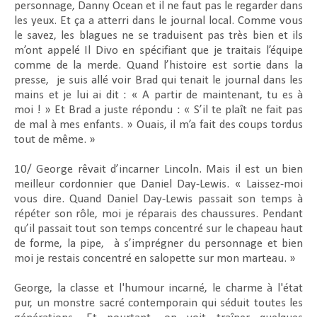
personnage, Danny Ocean et il ne faut pas le regarder dans
les yeux. Et ça a atterri dans le journal local. Comme vous
le savez, les blagues ne se traduisent pas très bien et ils
m’ont appelé Il Divo en spécifiant que je traitais l’équipe
comme de la merde. Quand l’histoire est sortie dans la
presse,
je suis allé voir Brad qui tenait le journal dans les
mains et je lui ai dit : « A partir de maintenant, tu es à
moi ! » Et Brad a juste répondu : « S’il te plaît ne fait pas
de mal à mes enfants. » Ouais, il m’a fait des coups tordus
tout de même. »
10/
George
rêvait d’incarner Lincoln. Mais il est un bien
meilleur cordonnier que Daniel Day-Lewis. « Laissez-moi
vous dire. Quand Daniel Day-Lewis passait son temps à
répéter son rôle, moi je réparais des chaussures. Pendant
qu’il passait tout son temps concentré sur le chapeau haut
de forme, la pipe,
à s’imprégner du personnage et bien
moi je restais concentré en salopette sur mon marteau. »
George, la classe et l'humour incarné, le charme à l'état
pur, un monstre sacré contemporain qui séduit toutes les