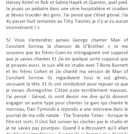
Harvey Keitel et Rob et Salma Hayek et Quentin, quel pied.
Je jouais un pédiatre dans une série hospitalière et soudain
je devais trucider des gens. J’ai pensé que c’était génial. J’ai
du passer huit semaines au Titty Twister, je n’y ai vu aucun
inconvénient ! »
5/ Vous n’entendrez jamais George chanter Man of
Constant Sorrow, la chanson de O’Brother. « Je me
souviens que les frères Coen en m’engageant ont supposé
que je savais chanter. Et j’ai en quelque sorte supposé que
je pouvais aussi. Je suis allé en studio avec T-Bone Burnett
et les frères Cohen et j’ai chanté ma version de Man of
Constant Sorrow. Ils regardaient tous le sol, gênés,
secouant la tête. Et ils ont rembobiné pour rejouer ce que
je venais d’enregistrer. C’était jsute terriblement mauvais.
J’ai pensé : Génial, ils vont devoir me dire qu’ils doivent
engager un autre type pour chanter. Le gars qui chante le
morceau, Dan Tyminski a répondu a une interview dans le
journal de ma ville natale - The Toanoke Times - lorsque le
film est sorti. Il s’est fait sonner les cloches par le studio et
je ne savais pas pourquoi. Quand il a découvert qu’il allait