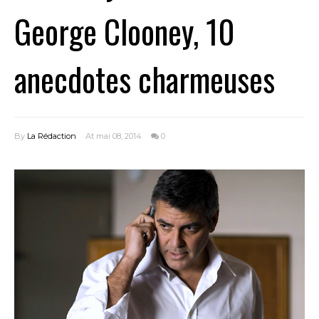
George Clooney, 10
anecdotes charmeuses
By
La Rédaction
At mai 08, 2014
0