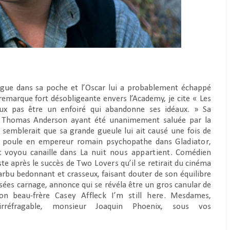
ngue dans sa poche et l’Oscar lui a probablement échappé
remarque fort désobligeante envers l’Academy, je cite « Les
eux pas être un enfoiré qui abandonne ses idéaux. » Sa
 Thomas Anderson ayant été unanimement saluée par la
 semblerait que sa grande gueule lui ait causé une fois de
r de poule en empereur romain psychopathe dans
Gladiator
,
it voyou canaille dans
La nuit nous appartient
. Comédien
uste après le succès de
Two Lovers
qu’il se retirait du cinéma
rbu bedonnant et crasseux, faisant douter de son équilibre
isées carnage, annonce qui se révéla être un gros canular de
son beau-frère
Casey Affleck
I’m still here
. Mesdames,
l’irréfragable, monsieur Joaquin Phoenix, sous vos