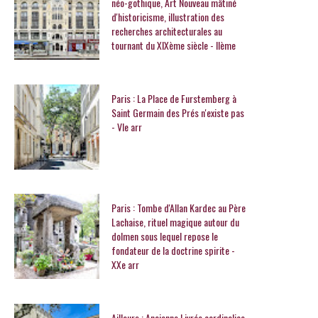
néo-gothique, Art Nouveau mâtiné
d'historicisme, illustration des
recherches architecturales au
tournant du XIXème siècle - IIème
Paris : La Place de Furstemberg à
Saint Germain des Prés n'existe pas
- VIe arr
Paris : Tombe d'Allan Kardec au Père
Lachaise, rituel magique autour du
dolmen sous lequel repose le
fondateur de la doctrine spirite -
XXe arr
Ailleurs : Ancienne Livrée cardinalice