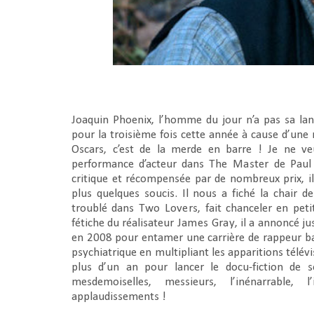
Joaquin Phoenix, l’homme du jour n’a pas sa la
pour la troisième fois cette année à cause d’une 
Oscars, c’est de la merde en barre ! Je ne v
performance d’acteur dans
The Master
de Paul
critique et récompensée par de nombreux prix, il
plus quelques soucis. Il nous a fiché la chai
troublé dans
Two Lovers
, fait chanceler en pet
fétiche du réalisateur
James Gray
, il a annoncé j
en 2008 pour entamer une carrière de rappeur ba
psychiatrique en multipliant les apparitions télév
plus d’un an pour lancer le docu-fiction de 
mesdemoiselles, messieurs, l’inénarrable, 
applaudissements !