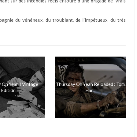
nant sur des incendies réels entouré d’une brigade de
vrais
agnie du vénéneux, du troublant, de l'impétueux, du très
 Oh Yeah ! Vintage
Thursday Oh Yeah Reloaded : Tom
Edition ...
Har...