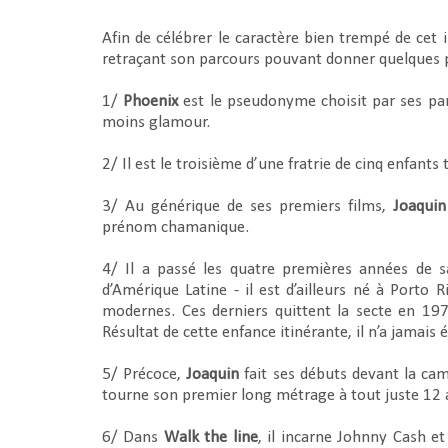
Afin de célébrer le caractère bien trempé de cet i
retraçant son parcours pouvant donner quelques p
1/
Phoenix
est le pseudonyme choisit par ses par
moins glamour.
2/ Il est le troisième d’une fratrie de cinq enfants 
3/ Au générique de ses premiers films,
Joaquin
prénom chamanique.
4/ Il a passé les quatre premières années de s
d’Amérique Latine - il est d’ailleurs né à Porto
modernes. Ces derniers quittent la secte en 197
Résultat de cette enfance itinérante, il n’a jamais 
5/ Précoce,
Joaquin
fait ses débuts devant la ca
tourne son premier long métrage à tout juste 12 
6/ Dans
Walk the line
, il incarne Johnny Cash e