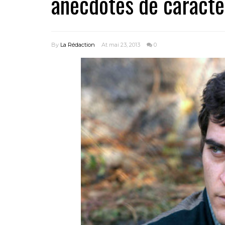
anecdotes de caractè
By
La Rédaction
At mai 23, 2013
0