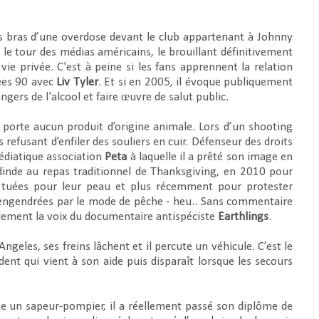
s bras d’une overdose devant le club appartenant à Johnny
le tour des médias américains, le brouillant définitivement
 vie privée. C'est à peine si les fans apprennent la relation
nées 90 avec
Liv Tyler
. Et si en 2005, il évoque publiquement
ngers de l'alcool et faire œuvre de salut public.
orte aucun produit d’origine animale. Lors d’un shooting
us refusant d’enfiler des souliers en cuir. Défenseur des droits
médiatique association
Peta
à laquelle il a prêté son image en
inde au repas traditionnel de Thanksgiving, en 2010 pour
es tuées pour leur peau et plus récemment pour protester
t engendrées par le mode de pêche - heu.. Sans commentaire
également la voix du documentaire antispéciste
Earthlings
.
Angeles, ses freins lâchent et il percute un véhicule. C’est le
ident qui vient à son aide puis disparaît lorsque les secours
ne un sapeur-pompier, il a réellement passé son diplôme de