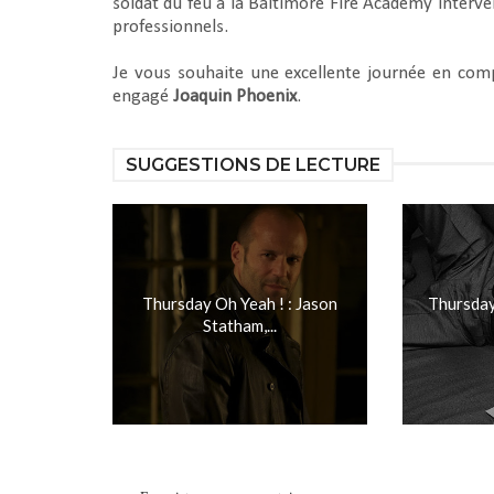
soldat du feu à la Baltimore Fire Academy interve
professionnels.
Je vous souhaite une excellente journée en comp
engagé
Joaquin Phoenix
.
SUGGESTIONS DE LECTURE
Thursday Oh Yeah ! : Jason
Thursday
Statham,...