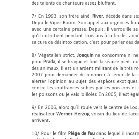
des talents de chanteurs assez bluffant.
7/ En 1993, son frère aîné,
River
, décède dans se
Depp le Viper Room. Son appel aux urgences fera 
avec une certaine presse. Depuis, il verrouille sa
qu'il entretient pendant trois ans à la fin des an
sa cure de désintoxication, c'est pour parler des da
8/ Végétalien strict,
Joaquin
ne consomme ni ne p
pour
Prada
, il se braque et finit la séance pieds n
des animaux, il est un ardent militant de la très 
2007 pour demander de renoncer à servir de la d
alerter l’opinion au sujet des espèces exotiqu
contre les souffrances subies par les poissons e
les poissons ou je vais loliloler. En 2005, il est 
9/ En 2006, alors qu’il roule vers le centre de Los 
réalisateur
Werner Herzog
voisin du lieu de l’acc
arrivent.
10/ Pour le film
Piège de feu
dans lequel il incar