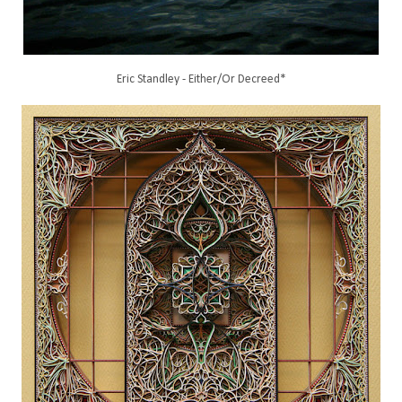
Eric Standley - Either/Or Decreed*