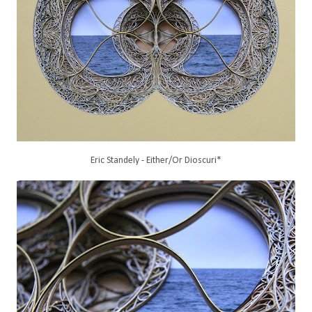
Eric Standely - Either/Or Dioscuri*