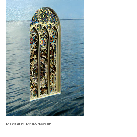
Eric Standley - Either/Or Decreed*