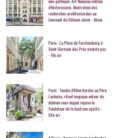
néo-gothique, Art Nouveau mâtiné
d'historicisme, illustration des
recherches architecturales au
tournant du XIXème siècle - IIème
Paris : La Place de Furstemberg à
Saint Germain des Prés n'existe pas
- VIe arr
Paris : Tombe d'Allan Kardec au Père
Lachaise, rituel magique autour du
dolmen sous lequel repose le
fondateur de la doctrine spirite -
XXe arr
Ailleurs : Ancienne Livrée cardinalice