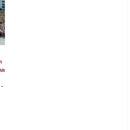
n
lus
 -
e