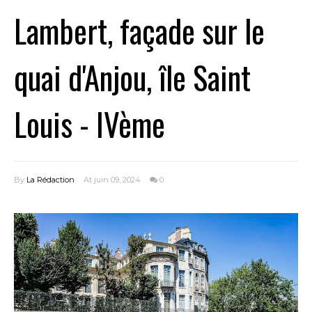
Lambert, façade sur le
quai d'Anjou, île Saint
Louis - IVème
By
La Rédaction
At juin 09, 2024
0