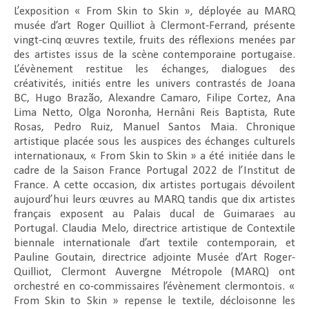
L’exposition « From Skin to Skin », déployée au MARQ
musée d’art Roger Quilliot à Clermont-Ferrand, présente
vingt-cinq œuvres textile, fruits des réflexions menées par
des artistes issus de la scène contemporaine portugaise.
L’évènement restitue les échanges, dialogues des
créativités, initiés entre les univers contrastés de Joana
BC, Hugo Brazão, Alexandre Camaro, Filipe Cortez, Ana
Lima Netto, Olga Noronha, Hernâni Reis Baptista, Rute
Rosas, Pedro Ruiz, Manuel Santos Maia. Chronique
artistique placée sous les auspices des échanges culturels
internationaux, « From Skin to Skin » a été initiée dans le
cadre de la Saison France Portugal 2022 de l’Institut de
France. A cette occasion, dix artistes portugais dévoilent
aujourd’hui leurs œuvres au MARQ tandis que dix artistes
français exposent au Palais ducal de Guimaraes au
Portugal. Claudia Melo, directrice artistique de Contextile
biennale internationale d’art textile contemporain, et
Pauline Goutain, directrice adjointe Musée d’Art Roger-
Quilliot, Clermont Auvergne Métropole (MARQ) ont
orchestré en co-commissaires l’évènement clermontois. «
From Skin to Skin » repense le textile, décloisonne les