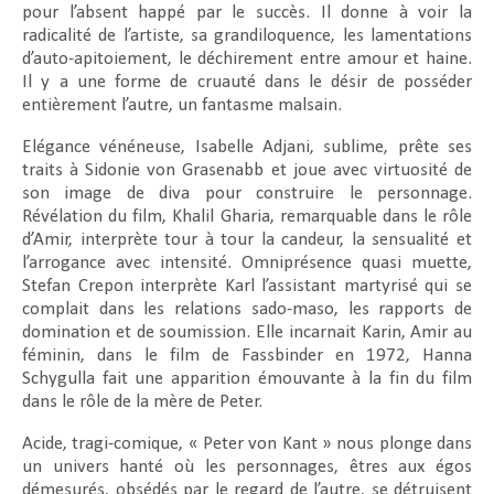
pour l’absent happé par le succès. Il donne à voir la
radicalité de l’artiste, sa grandiloquence, les lamentations
d’auto-apitoiement, le déchirement entre amour et haine.
Il y a une forme de cruauté dans le désir de posséder
entièrement l’autre, un fantasme malsain.
Elégance vénéneuse, Isabelle Adjani, sublime, prête ses
traits à Sidonie von Grasenabb et joue avec virtuosité de
son image de diva pour construire le personnage.
Révélation du film, Khalil Gharia, remarquable dans le rôle
d’Amir, interprète tour à tour la candeur, la sensualité et
l’arrogance avec intensité. Omniprésence quasi muette,
Stefan Crepon interprète Karl l’assistant martyrisé qui se
complait dans les relations sado-maso, les rapports de
domination et de soumission. Elle incarnait Karin, Amir au
féminin, dans le film de Fassbinder en 1972, Hanna
Schygulla fait une apparition émouvante à la fin du film
dans le rôle de la mère de Peter.
Acide, tragi-comique, « Peter von Kant » nous plonge dans
un univers hanté où les personnages, êtres aux égos
démesurés, obsédés par le regard de l’autre, se détruisent