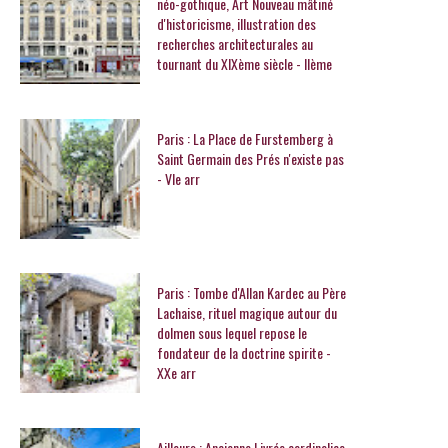
néo-gothique, Art Nouveau mâtiné
d'historicisme, illustration des
recherches architecturales au
tournant du XIXème siècle - IIème
Paris : La Place de Furstemberg à
Saint Germain des Prés n'existe pas
- VIe arr
Paris : Tombe d'Allan Kardec au Père
Lachaise, rituel magique autour du
dolmen sous lequel repose le
fondateur de la doctrine spirite -
XXe arr
Ailleurs : Ancienne Livrée cardinalice