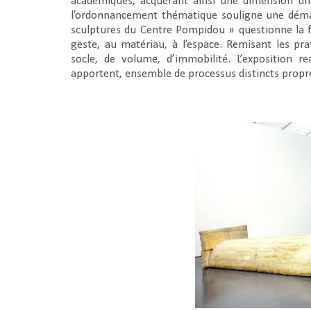
académiques, acquérant ainsi une dimension univ
l’ordonnancement thématique souligne une déma
sculptures du Centre Pompidou » questionne la f
geste, au matériau, à l’espace. Remisant les prat
socle, de volume, d’immobilité. L’exposition r
apportent, ensemble de processus distincts prop