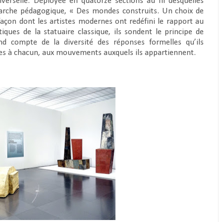
erselle. Déployée en quatorze sections au fil desquelles
rche pédagogique, « Des mondes construits. Un choix de
açon dont les artistes modernes ont redéfini le rapport au
iques de la statuaire classique, ils sondent le principe de
end compte de la diversité des réponses formelles qu’ils
res à chacun, aux mouvements auxquels ils appartiennent.