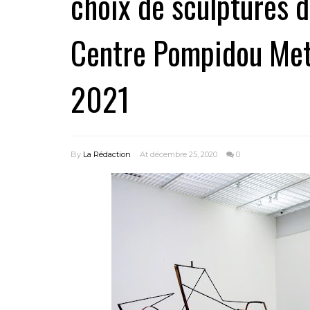
choix de sculptures 
Centre Pompidou Metz
2021
By
La Rédaction
At décembre 25, 2020
0