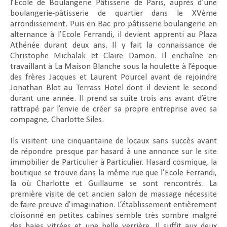
l’Ecole de Boulangerie Pâtisserie de Paris, auprès d’une
boulangerie-pâtisserie de quartier dans le XVème
arrondissement. Puis en Bac pro pâtisserie boulangerie en
alternance à l’Ecole Ferrandi, il devient apprenti au Plaza
Athénée durant deux ans. Il y fait la connaissance de
Christophe Michalak et Claire Damon. Il enchaîne en
travaillant à La Maison Blanche sous la houlette à l’époque
des frères Jacques et Laurent Pourcel avant de rejoindre
Jonathan Blot au Terrass Hotel dont il devient le second
durant une année. Il prend sa suite trois ans avant d’être
rattrapé par l’envie de créer sa propre entreprise avec sa
compagne, Charlotte Siles.
Ils visitent une cinquantaine de locaux sans succès avant
de répondre presque par hasard à une annonce sur le site
immobilier de Particulier à Particulier. Hasard cosmique, la
boutique se trouve dans la même rue que l’Ecole Ferrandi,
là où Charlotte et Guillaume se sont rencontrés. La
première visite de cet ancien salon de massage nécessite
de faire preuve d’imagination. L’établissement entièrement
cloisonné en petites cabines semble très sombre malgré
des baies vitrées et une belle verrière. Il suffit aux deux