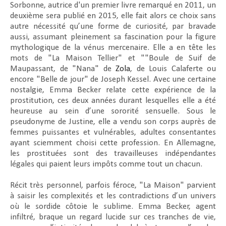
Sorbonne, autrice d'un premier livre remarqué en 2011, un
deuxième sera publié en 2015, elle fait alors ce choix sans
autre nécessité qu’une forme de curiosité, par bravade
aussi, assumant pleinement sa fascination pour la figure
mythologique de la vénus mercenaire. Elle a en tête les
mots de "La Maison Tellier" et ""Boule de Suif de
Maupassant, de "Nana" de
Zola
, de Louis Calaferte ou
encore "Belle de jour" de Joseph Kessel. Avec une certaine
nostalgie, Emma Becker relate cette expérience de la
prostitution, ces deux années durant lesquelles elle a été
heureuse au sein d’une sororité sensuelle. Sous le
pseudonyme de Justine, elle a vendu son corps auprès de
femmes puissantes et vulnérables, adultes consentantes
ayant sciemment choisi cette profession. En Allemagne,
les prostituées sont des travailleuses indépendantes
légales qui paient leurs impôts comme tout un chacun.
Récit très personnel, parfois féroce, "
La Maison"
parvient
à saisir les complexités et les contradictions d’un univers
où le sordide côtoie le sublime. Emma Becker, agent
infiltré, braque un regard lucide sur ces tranches de vie,