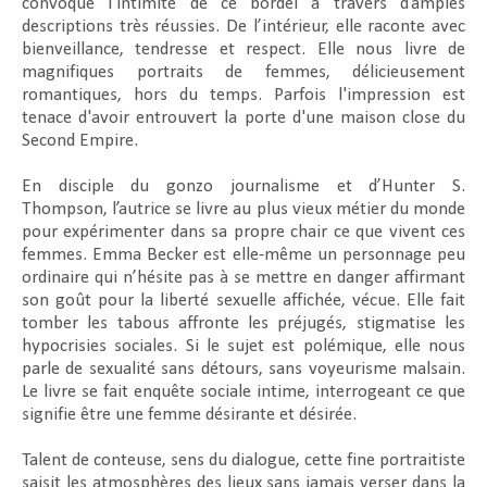
convoque l’intimité de ce bordel à travers d’amples
descriptions très réussies. De l’intérieur, elle raconte avec
bienveillance, tendresse et respect. Elle nous livre de
magnifiques portraits de femmes, délicieusement
romantiques, hors du temps. Parfois l'impression est
tenace d'avoir entrouvert la porte d'une maison close du
Second Empire.
En disciple du gonzo journalisme et d’Hunter S.
Thompson, l’autrice se livre au plus vieux métier du monde
pour expérimenter dans sa propre chair ce que vivent ces
femmes. Emma Becker est elle-même un personnage peu
ordinaire qui n’hésite pas à se mettre en danger affirmant
son goût pour la liberté sexuelle affichée, vécue. Elle fait
tomber les tabous affronte les préjugés, stigmatise les
hypocrisies sociales. Si le sujet est polémique, elle nous
parle de sexualité sans détours, sans voyeurisme malsain.
Le livre se fait enquête sociale intime, interrogeant ce que
signifie être une femme désirante et désirée.
Talent de conteuse, sens du dialogue, cette fine portraitiste
saisit les atmosphères des lieux sans jamais verser dans la