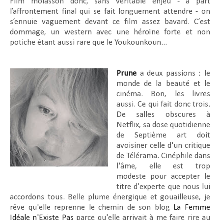
Film molasson donc, sans véritable enjeu - à part
l’affrontement final qui se fait longuement attendre - on
s’ennuie vaguement devant ce film assez bavard. C’est
dommage, un western avec une héroïne forte et non
potiche étant aussi rare que le Youkounkoun...
Prune
a deux passions : le
monde de la beauté et le
cinéma. Bon, les livres
aussi. Ce qui fait donc trois.
De salles obscures à
Netflix, sa dose quotidienne
de Septième art doit
avoisiner celle d'un critique
de Télérama. Cinéphile dans
l'âme, elle est trop
modeste pour accepter le
titre d'experte que nous lui
accordons tous. Belle plume énergique et gouailleuse, je
rêve qu'elle reprenne le chemin de son blog
La Femme
Idéale n'Existe Pas
parce qu'elle arrivait à me faire rire au