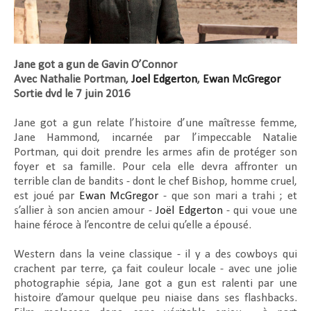
Jane got a gun de Gavin O’Connor
Avec Nathalie Portman,
Joel Edgerton
,
Ewan McGregor
Sortie dvd le 7 juin 2016
Jane got a gun
relate l’histoire d’une maîtresse femme,
Jane Hammond, incarnée par l’impeccable Natalie
Portman, qui doit prendre les armes afin de protéger son
foyer et sa famille. Pour cela elle devra affronter un
terrible clan de bandits - dont le chef Bishop, homme cruel,
est joué par
Ewan McGregor
- que son mari a trahi ; et
s’allier à son ancien amour -
Joël Edgerton
- qui voue une
haine féroce à l’encontre de celui qu’elle a épousé.
Western dans la veine classique - il y a des cowboys qui
crachent par terre, ça fait couleur locale - avec une jolie
photographie sépia,
Jane got a gun
est ralenti par une
histoire d’amour quelque peu niaise dans ses flashbacks.