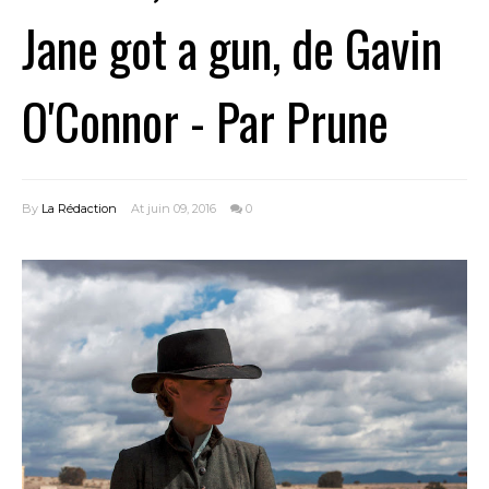
Jane got a gun, de Gavin
O'Connor - Par Prune
By
La Rédaction
At juin 09, 2016
0