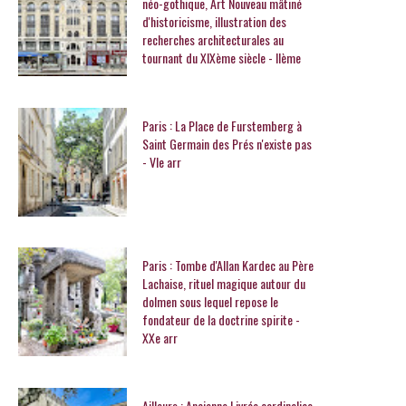
néo-gothique, Art Nouveau mâtiné
d'historicisme, illustration des
recherches architecturales au
tournant du XIXème siècle - IIème
Paris : La Place de Furstemberg à
Saint Germain des Prés n'existe pas
- VIe arr
Paris : Tombe d'Allan Kardec au Père
Lachaise, rituel magique autour du
dolmen sous lequel repose le
fondateur de la doctrine spirite -
XXe arr
Ailleurs : Ancienne Livrée cardinalice