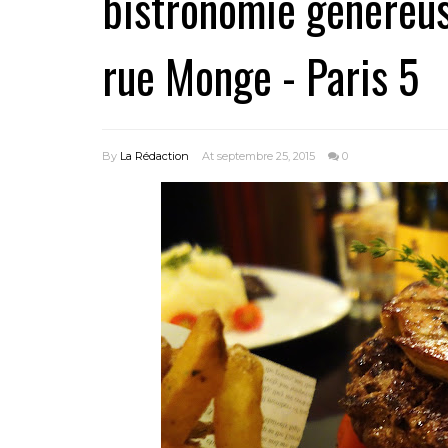
bistronomie généreus
rue Monge - Paris 5
By
La Rédaction
At septembre 25, 2015
0