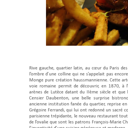
Rive gauche, quartier latin, au cœur du Paris des o
l’ombre d’une colline qui ne s’appelait pas enco
Monge pure création haussmannienne. Cette artè
voie romaine permit de découvrir, en 1870, à l
arènes de Lutèce datant du IIème siècle et que 
Censier Daubenton, une belle surprise bistron
ancienne institution fanée du quartier, reprise e
Grégoire Ferrandi, qui lui ont redonné un sacré co
parisienne trépidante, le nouveau restaurant tout 
de l’ovalie que sont les patrons François-Marie 