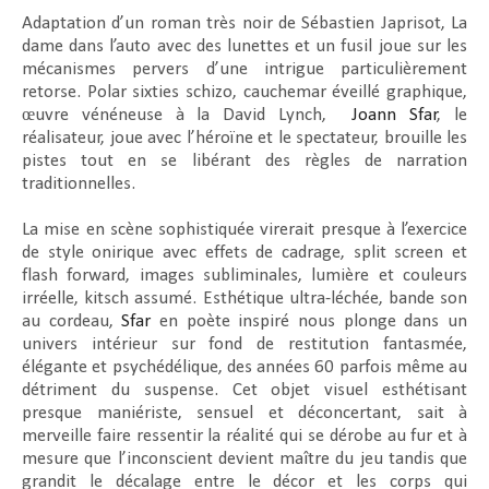
Adaptation d’un roman très noir de Sébastien Japrisot,
La
dame dans l’auto avec des lunettes et un fusil
joue sur les
mécanismes pervers d’une intrigue particulièrement
retorse. Polar sixties schizo, cauchemar éveillé graphique,
œuvre vénéneuse à la David Lynch,
Joann Sfar
, le
réalisateur, joue avec l’héroïne et le spectateur, brouille les
pistes tout en se libérant des règles de narration
traditionnelles.
La mise en scène sophistiquée virerait presque à l’exercice
de style onirique avec effets de cadrage, split screen et
flash forward, images subliminales, lumière et couleurs
irréelle, kitsch assumé. Esthétique ultra-léchée, bande son
au cordeau,
Sfar
en poète inspiré nous plonge dans un
univers intérieur sur fond de restitution fantasmée,
élégante et psychédélique, des années 60 parfois même au
détriment du suspense. Cet objet visuel esthétisant
presque maniériste, sensuel et déconcertant, sait à
merveille faire ressentir la réalité qui se dérobe au fur et à
mesure que l’inconscient devient maître du jeu tandis que
grandit le décalage entre le décor et les corps qui