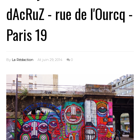
dAcRuZ - rue de l'Ourcq -
Paris 19
By
La Rédaction
At juin 29, 2014
0