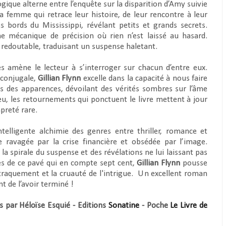
ogique alterne entre l’enquête sur la disparition d’Amy suivie
a femme qui retrace leur histoire, de leur rencontre à leur
s bords du Mississippi, révélant petits et grands secrets.
ne mécanique de précision où rien n’est laissé au hasard.
 redoutable, traduisant un suspense haletant.
 amène le lecteur à s’interroger sur chacun d’entre eux.
e conjugale,
Gillian Flynn
excelle dans la capacité à nous faire
is des apparences, dévoilant des vérités sombres sur l’âme
eu, les retournements qui ponctuent le livre mettent à jour
preté rare.
intelligente alchimie des genres entre thriller, romance et
 ravagée par la crise financière et obsédée par l’image.
 la spirale du suspense et des révélations ne lui laissant pas
ges de ce pavé qui en compte sept cent,
Gillian
Flynn
pousse
traquement et la cruauté de l'intrigue.
U
n excellent roman
t de l’avoir terminé !
is par Héloïse Esquié - Editions
Sonatine
- Poche
Le Livre de