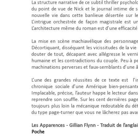
La structure narrative de ce subtil thriller psychol
du point de vue de Nick et le journal intime de s
nouvelle vie dans cette banlieue désertée sur le
L’intrigue orchestrée de façon magistrale est u
L’architecture même du roman est d’une efficacité
La mise en scène machiavélique des personnages
Décortiquant, disséquant les vicissitudes de la vi
douter de tout, décapant avec allégresse le vern
humaine et les contradictions du couple. Peu à p
machinations perverses et faux-semblants d’une â
L’une des grandes réussites de ce texte est
l’
chronique sociale d’une Amérique bien-pensante
Implacable, précise, l’auteur happe le lecteur dans
reprendre son souffle. Sur les cent dernières pa
toujours plus loin la mécanique redoutable du dé
du type page-turner que vous ne lâcherez pas avan
Les Apparences - Gillian Flynn - Traduit de l’angla
Poche