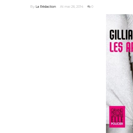
By
La Rédaction
At mai 26, 2014
0