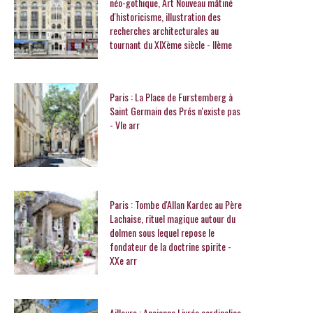
néo-gothique, Art Nouveau mâtiné
d'historicisme, illustration des
recherches architecturales au
tournant du XIXème siècle - IIème
Paris : La Place de Furstemberg à
Saint Germain des Prés n'existe pas
- VIe arr
Paris : Tombe d'Allan Kardec au Père
Lachaise, rituel magique autour du
dolmen sous lequel repose le
fondateur de la doctrine spirite -
XXe arr
Ailleurs : Ancienne Livrée cardinalice