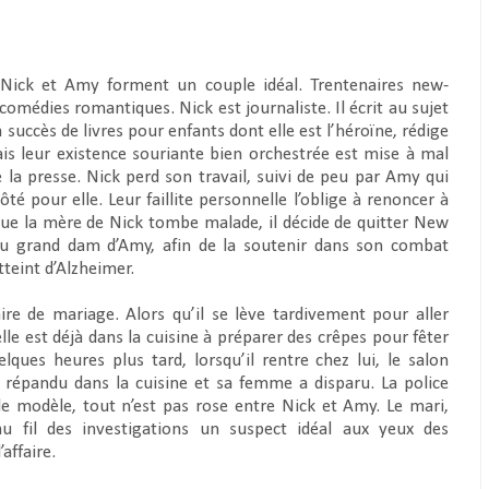
Nick et Amy forment un couple idéal. Trentenaires new-
comédies romantiques. Nick est journaliste. Il écrit au sujet
 succès de livres pour enfants dont elle est l’héroïne, rédige
is leur existence souriante bien orchestrée est mise à mal
e la presse. Nick perd son travail, suivi de peu par Amy qui
é pour elle. Leur faillite personnelle l’oblige à renoncer à
sque la mère de Nick tombe malade, il décide de quitter New
au grand dam d’Amy,
afin de la soutenir dans son combat
tteint d’Alzheimer.
re de mariage. Alors qu’il se lève tardivement pour aller
elle est déjà dans la cuisine à préparer des crêpes pour fêter
uelques heures plus tard, lorsqu’il rentre chez lui, le salon
t répandu dans la cuisine et sa femme a disparu. La police
e modèle, tout n’est pas rose entre Nick et Amy. Le mari,
u fil des investigations un suspect idéal aux yeux des
affaire.