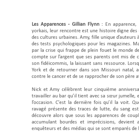
Les Apparences - Gillian Flynn
: En apparence, 
yorkais, leur rencontre est une histoire digne des 
des cultures urbaines. Amy, fille unique d’auteurs à
des tests psychologiques pour les magazines. Ma
par la crise qui frappe de plein fouet le monde d
compte sur l’argent que ses parents ont mis de côt
son fidéicommis, la laissant sans ressource. Lor
York et de retourner dans son Missouri natal, 
contre le cancer et de se rapprocher de son père a
Nick et Amy célèbrent leur cinquième anniversai
travailler au bar qu’il tient avec sa sœur jumelle, 
l’occasion. C’est la dernière fois qu’il la voit. Q
ravagé présente des traces de lutte, du sang es
découvre alors que sous les apparences de coupl
accumulant bourdes et imprécisions, devient a
enquêteurs et des médias qui se sont emparés de l’