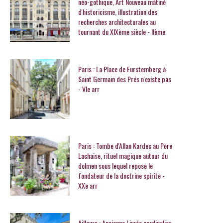
néo-gothique, Art Nouveau mâtiné
d'historicisme, illustration des
recherches architecturales au
tournant du XIXème siècle - IIème
Paris : La Place de Furstemberg à
Saint Germain des Prés n'existe pas
- VIe arr
Paris : Tombe d'Allan Kardec au Père
Lachaise, rituel magique autour du
dolmen sous lequel repose le
fondateur de la doctrine spirite -
XXe arr
Ailleurs : Ancienne Livrée cardinalice