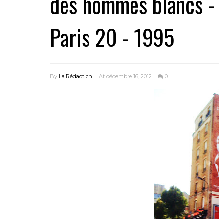
des hommes blancs - 
Paris 20 - 1995
By
La Rédaction
At décembre 16, 2012
0