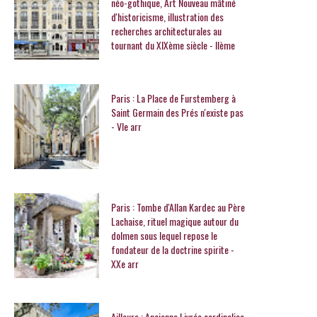
néo-gothique, Art Nouveau mâtiné
d'historicisme, illustration des
recherches architecturales au
tournant du XIXème siècle - IIème
Paris : La Place de Furstemberg à
Saint Germain des Prés n'existe pas
- VIe arr
Paris : Tombe d'Allan Kardec au Père
Lachaise, rituel magique autour du
dolmen sous lequel repose le
fondateur de la doctrine spirite -
XXe arr
Ailleurs : Ancienne Livrée cardinalice