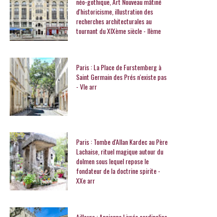
néo-gothique, Art Nouveau mâtiné
d'historicisme, illustration des
recherches architecturales au
tournant du XIXème siècle - IIème
Paris : La Place de Furstemberg à
Saint Germain des Prés n'existe pas
- VIe arr
Paris : Tombe d'Allan Kardec au Père
Lachaise, rituel magique autour du
dolmen sous lequel repose le
fondateur de la doctrine spirite -
XXe arr
Ailleurs : Ancienne Livrée cardinalice