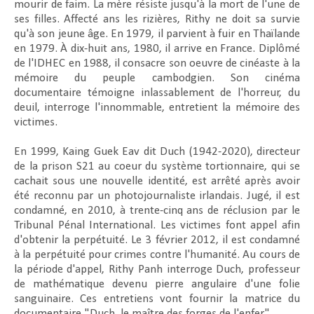
mourir de faim. La mère résiste jusqu'à la mort de l'une de
ses filles. Affecté ans les rizières, Rithy ne doit sa survie
qu'à son jeune âge. En 1979, il parvient à fuir en Thaïlande
en 1979. À dix-huit ans, 1980, il arrive en France. Diplômé
de l'IDHEC en 1988, il consacre son oeuvre de cinéaste à la
mémoire du peuple cambodgien. Son cinéma
documentaire témoigne inlassablement de l'horreur, du
deuil, interroge l'innommable, entretient la mémoire des
victimes.
En 1999, Kaing Guek Eav dit Duch (1942-2020), directeur
de la prison S21 au coeur du système tortionnaire, qui se
cachait sous une nouvelle identité, est arrêté après avoir
été reconnu par un photojournaliste irlandais. Jugé, il est
condamné, en 2010, à trente-cinq ans de réclusion par le
Tribunal Pénal International. Les victimes font appel afin
d'obtenir la perpétuité. Le 3 février 2012, il est condamné
à la perpétuité pour crimes contre l'humanité. Au cours de
la période d'appel, Rithy Panh interroge Duch, professeur
de mathématique devenu pierre angulaire d'une folie
sanguinaire. Ces entretiens vont fournir la matrice du
documentaire "Duch, le maître des forges de l'enfer".