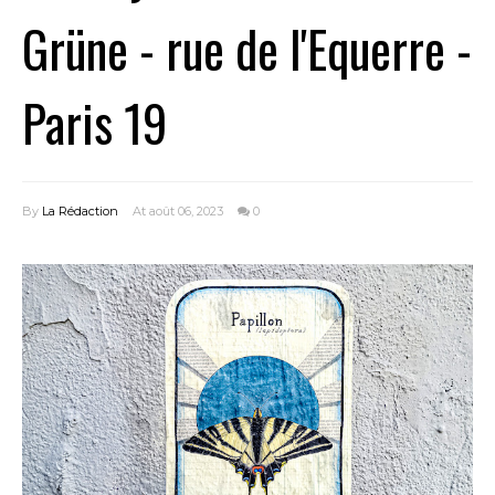
Grüne - rue de l'Equerre -
Paris 19
By
La Rédaction
At août 06, 2023
0