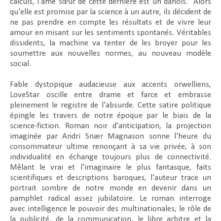
calculs, l'âme sœur de cette dernière est un danois. Alors
qu'elle est promise par la science à un autre, ils décident de
ne pas prendre en compte les résultats et de vivre leur
amour en misant sur les sentiments spontanés. Véritables
dissidents, la machine va tenter de les broyer pour les
soumettre aux nouvelles normes, au nouveau modèle
social.
Fable dystopique audacieuse aux accents orwelliens,
LoveStar
oscille entre drame et farce et embrasse
pleinement le registre de l'absurde. Cette satire politique
épingle les travers de notre époque par le biais de la
science-fiction. Roman noir d'anticipation, la projection
imaginée par Andri Snær Magnason sonne l'heure du
consommateur ultime renonçant à sa vie privée, à son
individualité en échange toujours plus de connectivité.
Mêlant le vrai et l'imaginaire le plus fantasque, faits
scientifiques et descriptions baroques, l'auteur trace un
portrait sombre de notre monde en devenir dans un
pamphlet radical assez jubilatoire. Le roman interroge
avec intelligence le pouvoir des multinationales, le rôle de
la publicité, de la communication, le libre arbitre et la