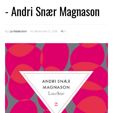
- Andri Snær Magnason
By
La Rédaction
At décembre 12, 2016
0