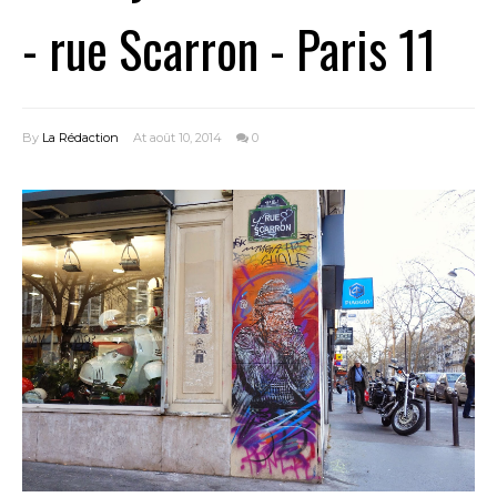
- rue Scarron - Paris 11
By
La Rédaction
At août 10, 2014
0