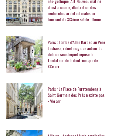
néo-gothique, Art Nouveau mâtiné
d'historicisme, illustration des
recherches architecturales au
tournant du XIXème siècle - IIème
Paris : Tombe d'Allan Kardec au Père
Lachaise, rituel magique autour du
dolmen sous lequel repose le
fondateur de la doctrine spirite -
XXe arr
Paris : La Place de Furstemberg à
Saint Germain des Prés n'existe pas
- VIe arr
Ailleurs : Ancienne Livrée cardinalice