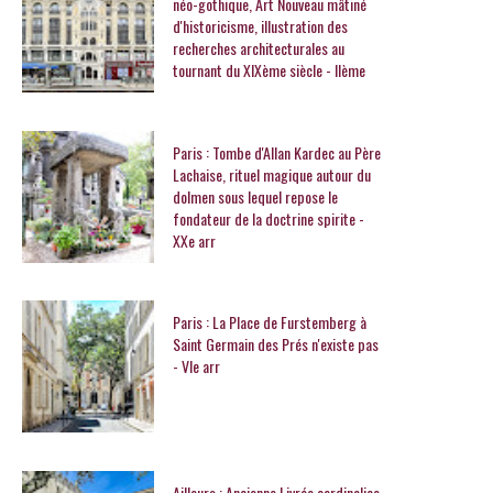
néo-gothique, Art Nouveau mâtiné
d'historicisme, illustration des
recherches architecturales au
tournant du XIXème siècle - IIème
Paris : Tombe d'Allan Kardec au Père
Lachaise, rituel magique autour du
dolmen sous lequel repose le
fondateur de la doctrine spirite -
XXe arr
Paris : La Place de Furstemberg à
Saint Germain des Prés n'existe pas
- VIe arr
Ailleurs : Ancienne Livrée cardinalice