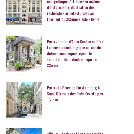
néo-gothique, Art Nouveau mâtiné
d'historicisme, illustration des
recherches architecturales au
tournant du XIXème siècle - IIème
Paris : Tombe d'Allan Kardec au Père
Lachaise, rituel magique autour du
dolmen sous lequel repose le
fondateur de la doctrine spirite -
XXe arr
Paris : La Place de Furstemberg à
Saint Germain des Prés n'existe pas
- VIe arr
Ailleurs : Ancienne Livrée cardinalice