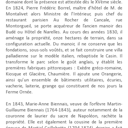
domaine dont la présence est attestée dès le XVème siècle.
En 1824, Pierre Frédéric Borrel, maître d’hôtel de M. de
Montalivet alors Ministre de l’Intérieur, puis chef du
restaurant parisien Au Rocher de Cancale, rue
Montorgueil, se porte acquéreur de l’ancien manoir des
Budé ou Hôtel de Narelles. Au cours des années 1830, il
aménage la propriété, onze hectares de terrain, dans sa
configuration actuelle. Du manoir, il ne conserve que les
fondations, sous-sols voûtés, et se fait construire une villa
palladienne sur le modèle italien, rebaptisée le Casin. Il
transforme le parc selon le goût anglais, y établit les
premières fabriques pittoresques : Exèdre gréco-romaine,
Kiosque et Glacière, Chaumière. Il ajoute une Orangerie,
ainsi qu’un ensemble de bâtiments utilitaires, écuries,
vacherie, laiterie, grange qui constituent de nos jours la
Ferme Ornée.
En 1843, Marie-Anne Biennais, veuve de l’orfèvre Martin-
Guillaume Biennais (1764-1843), auteur notamment de la
couronne de laurier du sacre de Napoléon, rachète la
propriété. Elle est également la cousine de la première