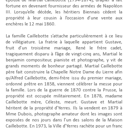
épouse de Martial Caillebotte (1794-1874), drapier a fait
fortune en devenant fournisseur des armées de Napoléon
III. Lorsqu’elle décède, les héritiers Biennais cèdent la
propriété à leur cousin à l’occasion d’une vente aux
enchères le 12 mai 1860.
La famille Caillebotte s’attache particulièrement à ce lieu
de villégiature. La fratrie à laquelle appartient Gustave,
fruit d’un troisième mariage, René le frère cadet,
tragiquement disparu à l’âge de vingt-cinq ans, Martial le
benjamin compositeur, pianiste et photographe, y vit de
grands moments de bonheur partagé. Martial Caillebotte
père fait construire la Chapelle Notre Dame du Lierre afin
qu’Alfred Caillebotte, demi-frère issu du premier mariage,
ordonné prêtre en 1858, viennent célébrer la messe pour
la famille. Lors de la guerre de 1870 contre la Prusse, la
propriété est occupée militairement. En 1878, madame
Caillebotte mère, Céleste, meurt. Gustave et Martial
héritent de la propriété d’Yerres. Ils la vendent en 1879 à
Mme Dubois, photographe amateur dont les images sont
exposées de nos jours dans l’un des salons de la Maison
Caillebotte. En 1973, la Ville d’Yerres rachète pour un franc