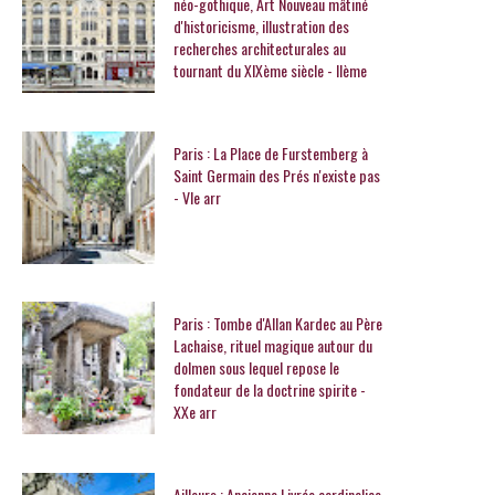
néo-gothique, Art Nouveau mâtiné
d'historicisme, illustration des
recherches architecturales au
tournant du XIXème siècle - IIème
Paris : La Place de Furstemberg à
Saint Germain des Prés n'existe pas
- VIe arr
Paris : Tombe d'Allan Kardec au Père
Lachaise, rituel magique autour du
dolmen sous lequel repose le
fondateur de la doctrine spirite -
XXe arr
Ailleurs : Ancienne Livrée cardinalice