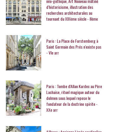
néo-gothique, Art Nouveau mâtiné
d'historicisme, illustration des
recherches architecturales au
tournant du XIXème siècle - IIème
Paris : La Place de Furstemberg à
Saint Germain des Prés n'existe pas
- VIe arr
Paris : Tombe d'Allan Kardec au Père
Lachaise, rituel magique autour du
dolmen sous lequel repose le
fondateur de la doctrine spirite -
XXe arr
Ailleurs : Ancienne Livrée cardinalice