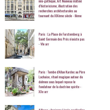
néo-gothique, Art Nouveau mâtiné
d'historicisme, illustration des
recherches architecturales au
tournant du XIXème siècle - IIème
Paris : La Place de Furstemberg à
Saint Germain des Prés n'existe pas
- VIe arr
Paris : Tombe d'Allan Kardec au Père
Lachaise, rituel magique autour du
dolmen sous lequel repose le
fondateur de la doctrine spirite -
XXe arr
Ailleurs : Ancienne Livrée cardinalice