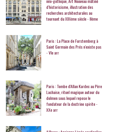
néo-gothique, Art Nouveau mâtiné
d'historicisme, illustration des
recherches architecturales au
tournant du XIXème siècle - IIème
Paris : La Place de Furstemberg à
Saint Germain des Prés n'existe pas
- VIe arr
Paris : Tombe d'Allan Kardec au Père
Lachaise, rituel magique autour du
dolmen sous lequel repose le
fondateur de la doctrine spirite -
XXe arr
Ailleurs : Ancienne Livrée cardinalice